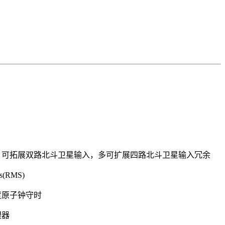
，可拓展双路北斗卫星输入，多可扩展四路北斗卫星输入冗余
(RMS)
度原子钟守时
理器