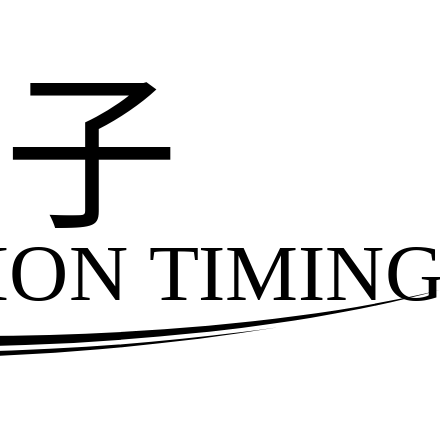
电子
ION TIMING