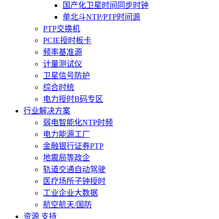
国产化卫星时间同步时钟
单北斗NTP/PTP时间源
PTP交换机
PCIE授时板卡
频率基准源
计量测试仪
卫星信号防护
综合时统
电力授时B码专区
行业解决方案
弱电智能化NTP时频
电力能源工厂
金融银行证券PTP
地震局等政企
轨道交通自动驾驶
医疗场所子钟授时
工业企业大数据
航空航天/国防
资源 支持