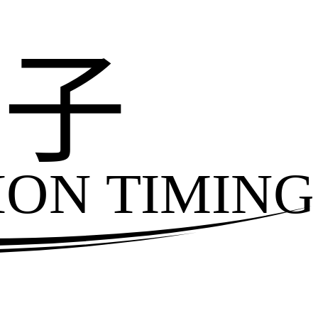
电子
ION TIMING