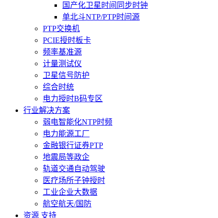
国产化卫星时间同步时钟
单北斗NTP/PTP时间源
PTP交换机
PCIE授时板卡
频率基准源
计量测试仪
卫星信号防护
综合时统
电力授时B码专区
行业解决方案
弱电智能化NTP时频
电力能源工厂
金融银行证券PTP
地震局等政企
轨道交通自动驾驶
医疗场所子钟授时
工业企业大数据
航空航天/国防
资源 支持