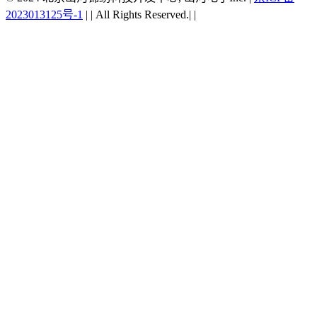
2023013125号-1
|
|
All Rights Reserved.|
|