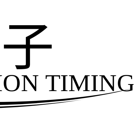
电子
ION TIMING