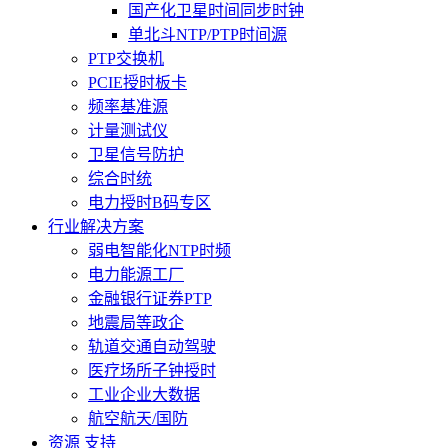
国产化卫星时间同步时钟
单北斗NTP/PTP时间源
PTP交换机
PCIE授时板卡
频率基准源
计量测试仪
卫星信号防护
综合时统
电力授时B码专区
行业解决方案
弱电智能化NTP时频
电力能源工厂
金融银行证券PTP
地震局等政企
轨道交通自动驾驶
医疗场所子钟授时
工业企业大数据
航空航天/国防
资源 支持