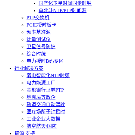
国产化卫星时间同步时钟
单北斗NTP/PTP时间源
PTP交换机
PCIE授时板卡
频率基准源
计量测试仪
卫星信号防护
综合时统
电力授时B码专区
行业解决方案
弱电智能化NTP时频
电力能源工厂
金融银行证券PTP
地震局等政企
轨道交通自动驾驶
医疗场所子钟授时
工业企业大数据
航空航天/国防
资源 支持