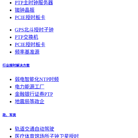
PTP主时钟服务器
铷钟晶振
PCIE授时板卡
GPS北斗授时子钟
PTP交换机
PCIE授时板卡
频率基准源
行业授时解决方案
弱电智能化NTP时频
电力能源工厂
金融银行证券PTP
地震局等政企
政、军类
轨道交通自动驾驶
医疗体育馆场所子钟卫星授时