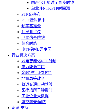
国产化卫星时间同步时钟
单北斗NTP/PTP时间源
PTP交换机
PCIE授时板卡
频率基准源
计量测试仪
卫星信号防护
综合时统
电力授时B码专区
行业解决方案
弱电智能化NTP时频
电力能源工厂
金融银行证券PTP
地震局等政企
轨道交通自动驾驶
医疗场所子钟授时
工业企业大数据
航空航天/国防
资源 支持