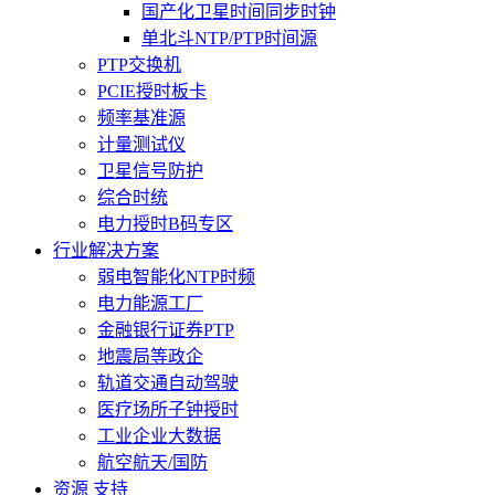
国产化卫星时间同步时钟
单北斗NTP/PTP时间源
PTP交换机
PCIE授时板卡
频率基准源
计量测试仪
卫星信号防护
综合时统
电力授时B码专区
行业解决方案
弱电智能化NTP时频
电力能源工厂
金融银行证券PTP
地震局等政企
轨道交通自动驾驶
医疗场所子钟授时
工业企业大数据
航空航天/国防
资源 支持