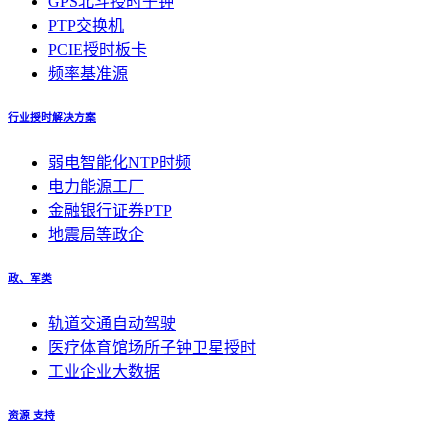
GPS北斗授时子钟
PTP交换机
PCIE授时板卡
频率基准源
行业授时解决方案
弱电智能化NTP时频
电力能源工厂
金融银行证券PTP
地震局等政企
政、军类
轨道交通自动驾驶
医疗体育馆场所子钟卫星授时
工业企业大数据
资源 支持