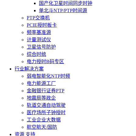
国产化卫星时间同步时钟
单北斗NTP/PTP时间源
PTP交换机
PCIE授时板卡
频率基准源
计量测试仪
卫星信号防护
综合时统
电力授时B码专区
行业解决方案
弱电智能化NTP时频
电力能源工厂
金融银行证券PTP
地震局等政企
轨道交通自动驾驶
医疗场所子钟授时
工业企业大数据
航空航天/国防
资源 支持