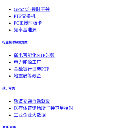
GPS北斗授时子钟
PTP交换机
PCIE授时板卡
频率基准源
行业授时解决方案
弱电智能化NTP时频
电力能源工厂
金融银行证券PTP
地震局等政企
政、军类
轨道交通自动驾驶
医疗体育馆场所子钟卫星授时
工业企业大数据
资源 支持