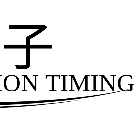
电子
ION TIMING