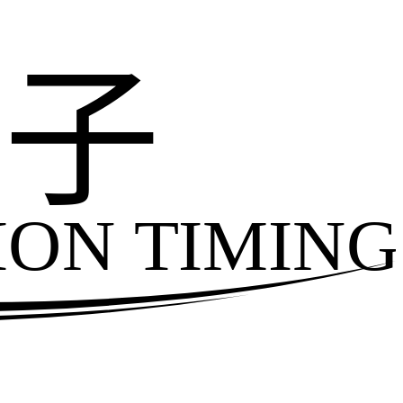
电子
ION TIMING