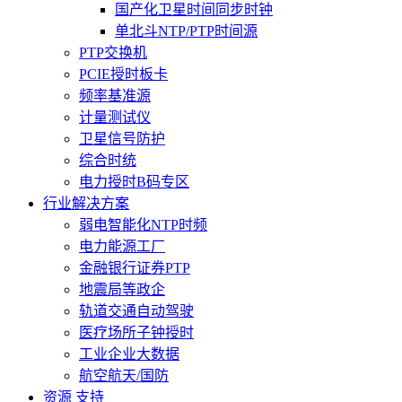
国产化卫星时间同步时钟
单北斗NTP/PTP时间源
PTP交换机
PCIE授时板卡
频率基准源
计量测试仪
卫星信号防护
综合时统
电力授时B码专区
行业解决方案
弱电智能化NTP时频
电力能源工厂
金融银行证券PTP
地震局等政企
轨道交通自动驾驶
医疗场所子钟授时
工业企业大数据
航空航天/国防
资源 支持