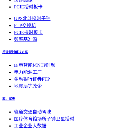
PCIE授时板卡
GPS北斗授时子钟
PTP交换机
PCIE授时板卡
频率基准源
行业授时解决方案
弱电智能化NTP时频
电力能源工厂
金融银行证券PTP
地震局等政企
政、军类
轨道交通自动驾驶
医疗体育馆场所子钟卫星授时
工业企业大数据