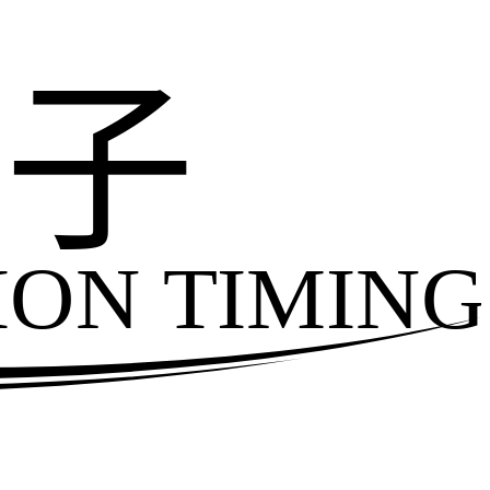
电子
ION TIMING