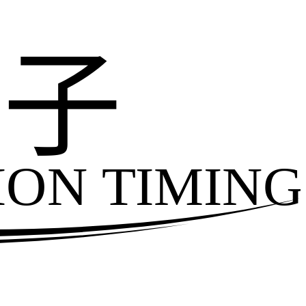
电子
ION TIMING