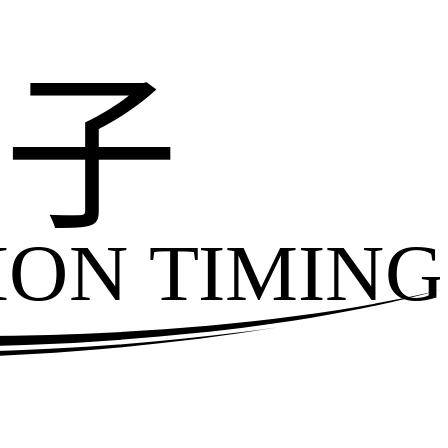
电子
ION TIMING