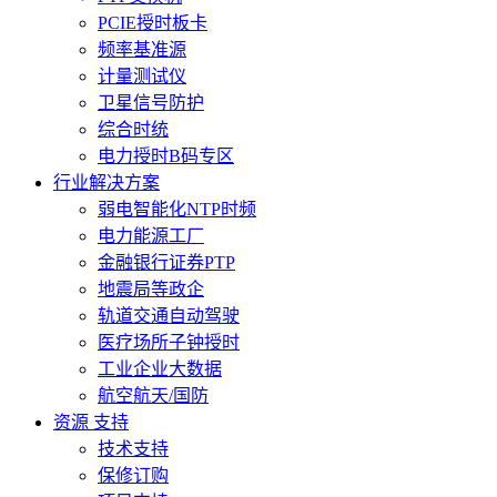
PCIE授时板卡
频率基准源
计量测试仪
卫星信号防护
综合时统
电力授时B码专区
行业解决方案
弱电智能化NTP时频
电力能源工厂
金融银行证券PTP
地震局等政企
轨道交通自动驾驶
医疗场所子钟授时
工业企业大数据
航空航天/国防
资源 支持
技术支持
保修订购