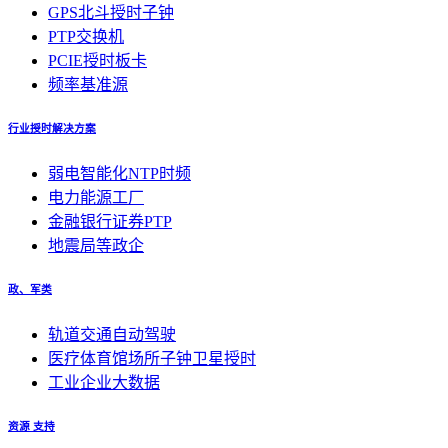
GPS北斗授时子钟
PTP交换机
PCIE授时板卡
频率基准源
行业授时解决方案
弱电智能化NTP时频
电力能源工厂
金融银行证券PTP
地震局等政企
政、军类
轨道交通自动驾驶
医疗体育馆场所子钟卫星授时
工业企业大数据
资源 支持