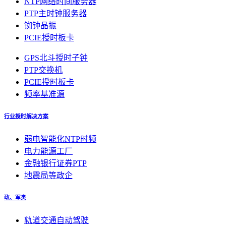
NTP网络时间服务器
PTP主时钟服务器
铷钟晶振
PCIE授时板卡
GPS北斗授时子钟
PTP交换机
PCIE授时板卡
频率基准源
行业授时解决方案
弱电智能化NTP时频
电力能源工厂
金融银行证券PTP
地震局等政企
政、军类
轨道交通自动驾驶