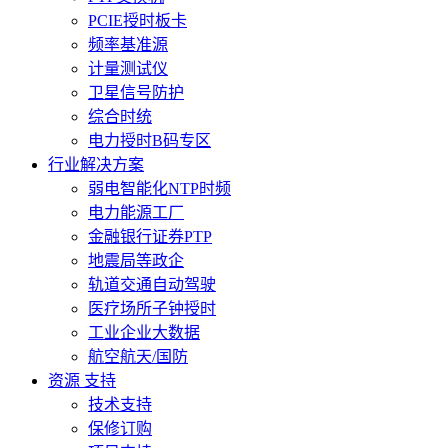
PCIE授时板卡
频率基准源
计量测试仪
卫星信号防护
综合时统
电力授时B码专区
行业解决方案
弱电智能化NTP时频
电力能源工厂
金融银行证券PTP
地震局等政企
轨道交通自动驾驶
医疗场所子钟授时
工业企业大数据
航空航天/国防
资源 支持
技术支持
保修订购