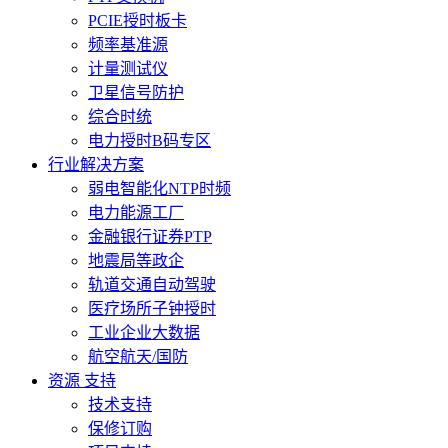
PCIE授时板卡
频率基准源
计量测试仪
卫星信号防护
综合时统
电力授时B码专区
行业解决方案
弱电智能化NTP时频
电力能源工厂
金融银行证券PTP
地震局等政企
轨道交通自动驾驶
医疗场所子钟授时
工业企业大数据
航空航天/国防
资源 支持
技术支持
保修订购