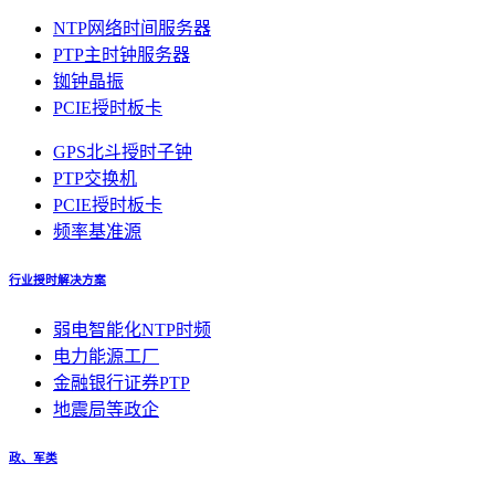
NTP网络时间服务器
PTP主时钟服务器
铷钟晶振
PCIE授时板卡
GPS北斗授时子钟
PTP交换机
PCIE授时板卡
频率基准源
行业授时解决方案
弱电智能化NTP时频
电力能源工厂
金融银行证券PTP
地震局等政企
政、军类