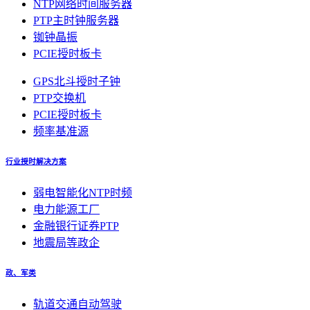
NTP网络时间服务器
PTP主时钟服务器
铷钟晶振
PCIE授时板卡
GPS北斗授时子钟
PTP交换机
PCIE授时板卡
频率基准源
行业授时解决方案
弱电智能化NTP时频
电力能源工厂
金融银行证券PTP
地震局等政企
政、军类
轨道交通自动驾驶