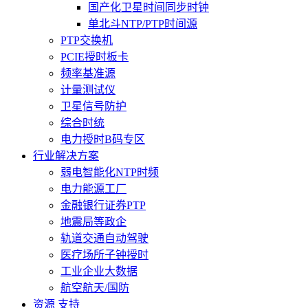
国产化卫星时间同步时钟
单北斗NTP/PTP时间源
PTP交换机
PCIE授时板卡
频率基准源
计量测试仪
卫星信号防护
综合时统
电力授时B码专区
行业解决方案
弱电智能化NTP时频
电力能源工厂
金融银行证券PTP
地震局等政企
轨道交通自动驾驶
医疗场所子钟授时
工业企业大数据
航空航天/国防
资源 支持