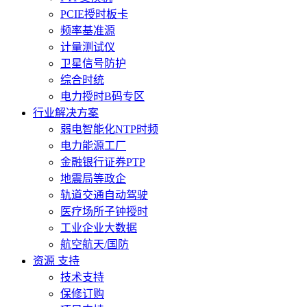
PCIE授时板卡
频率基准源
计量测试仪
卫星信号防护
综合时统
电力授时B码专区
行业解决方案
弱电智能化NTP时频
电力能源工厂
金融银行证券PTP
地震局等政企
轨道交通自动驾驶
医疗场所子钟授时
工业企业大数据
航空航天/国防
资源 支持
技术支持
保修订购