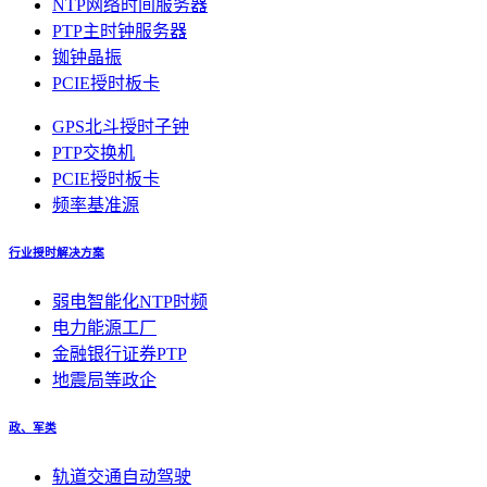
NTP网络时间服务器
PTP主时钟服务器
铷钟晶振
PCIE授时板卡
GPS北斗授时子钟
PTP交换机
PCIE授时板卡
频率基准源
行业授时解决方案
弱电智能化NTP时频
电力能源工厂
金融银行证券PTP
地震局等政企
政、军类
轨道交通自动驾驶