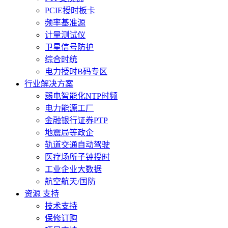
PCIE授时板卡
频率基准源
计量测试仪
卫星信号防护
综合时统
电力授时B码专区
行业解决方案
弱电智能化NTP时频
电力能源工厂
金融银行证券PTP
地震局等政企
轨道交通自动驾驶
医疗场所子钟授时
工业企业大数据
航空航天/国防
资源 支持
技术支持
保修订购