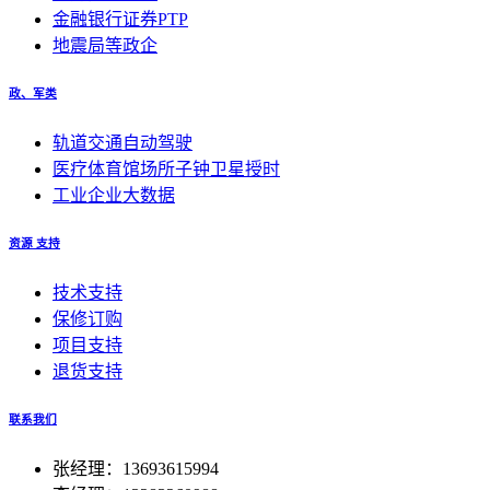
金融银行证券PTP
地震局等政企
政、军类
轨道交通自动驾驶
医疗体育馆场所子钟卫星授时
工业企业大数据
资源 支持
技术支持
保修订购
项目支持
退货支持
联系我们
张经理：13693615994