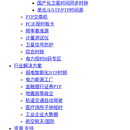
国产化卫星时间同步时钟
单北斗NTP/PTP时间源
PTP交换机
PCIE授时板卡
频率基准源
计量测试仪
卫星信号防护
综合时统
电力授时B码专区
行业解决方案
弱电智能化NTP时频
电力能源工厂
金融银行证券PTP
地震局等政企
轨道交通自动驾驶
医疗场所子钟授时
工业企业大数据
航空航天/国防
资源 支持