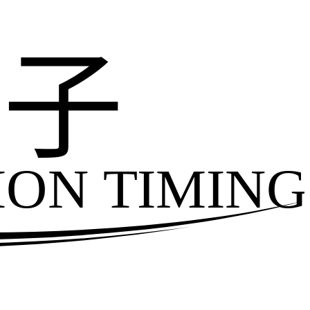
电子
ION TIMING