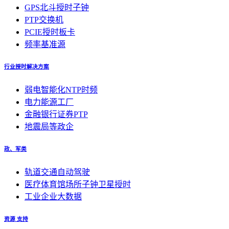
GPS北斗授时子钟
PTP交换机
PCIE授时板卡
频率基准源
行业授时解决方案
弱电智能化NTP时频
电力能源工厂
金融银行证券PTP
地震局等政企
政、军类
轨道交通自动驾驶
医疗体育馆场所子钟卫星授时
工业企业大数据
资源 支持