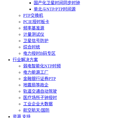
国产化卫星时间同步时钟
单北斗NTP/PTP时间源
PTP交换机
PCIE授时板卡
频率基准源
计量测试仪
卫星信号防护
综合时统
电力授时B码专区
行业解决方案
弱电智能化NTP时频
电力能源工厂
金融银行证券PTP
地震局等政企
轨道交通自动驾驶
医疗场所子钟授时
工业企业大数据
航空航天/国防
资源 支持