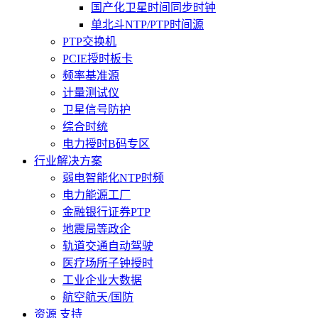
国产化卫星时间同步时钟
单北斗NTP/PTP时间源
PTP交换机
PCIE授时板卡
频率基准源
计量测试仪
卫星信号防护
综合时统
电力授时B码专区
行业解决方案
弱电智能化NTP时频
电力能源工厂
金融银行证券PTP
地震局等政企
轨道交通自动驾驶
医疗场所子钟授时
工业企业大数据
航空航天/国防
资源 支持