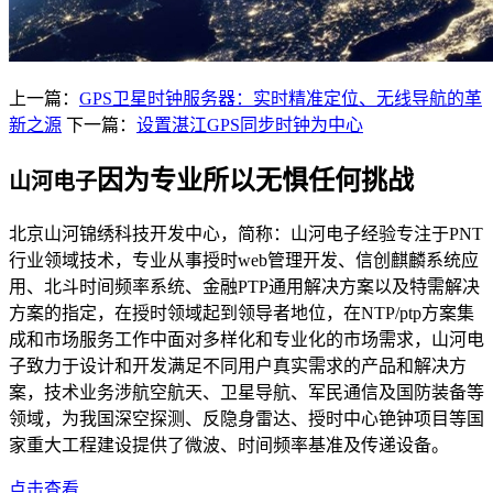
上一篇：
GPS卫星时钟服务器：实时精准定位、无线导航的革
新之源
下一篇：
设置湛江GPS同步时钟为中心
因为专业所以无惧任何挑战
山河电子
北京山河锦绣科技开发中心，简称：山河电子经验专注于PNT
行业领域技术，专业从事授时web管理开发、信创麒麟系统应
用、北斗时间频率系统、金融PTP通用解决方案以及特需解决
方案的指定，在授时领域起到领导者地位，在NTP/ptp方案集
成和市场服务工作中面对多样化和专业化的市场需求，山河电
子致力于设计和开发满足不同用户真实需求的产品和解决方
案，技术业务涉航空航天、卫星导航、军民通信及国防装备等
领域，为我国深空探测、反隐身雷达、授时中心铯钟项目等国
家重大工程建设提供了微波、时间频率基准及传递设备。
点击查看