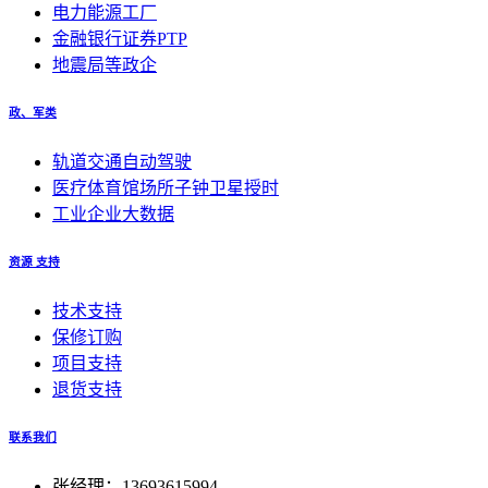
电力能源工厂
金融银行证券PTP
地震局等政企
政、军类
轨道交通自动驾驶
医疗体育馆场所子钟卫星授时
工业企业大数据
资源 支持
技术支持
保修订购
项目支持
退货支持
联系我们
张经理：13693615994