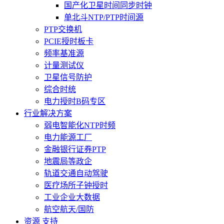
国产化卫星时间同步时钟
单北斗NTP/PTP时间源
PTP交换机
PCIE授时板卡
频率基准源
计量测试仪
卫星信号防护
综合时统
电力授时B码专区
行业解决方案
弱电智能化NTP时频
电力能源工厂
金融银行证券PTP
地震局等政企
轨道交通自动驾驶
医疗场所子钟授时
工业企业大数据
航空航天/国防
资源 支持