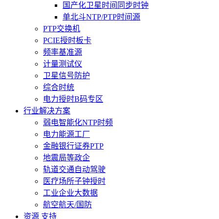
国产化卫星时间同步时钟
单北斗NTP/PTP时间源
PTP交换机
PCIE授时板卡
频率基准源
计量测试仪
卫星信号防护
综合时统
电力授时B码专区
行业解决方案
弱电智能化NTP时频
电力能源工厂
金融银行证券PTP
地震局等政企
轨道交通自动驾驶
医疗场所子钟授时
工业企业大数据
航空航天/国防
资源 支持