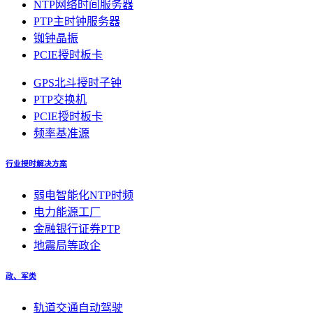
NTP网络时间服务器
PTP主时钟服务器
铷钟晶振
PCIE授时板卡
GPS北斗授时子钟
PTP交换机
PCIE授时板卡
频率基准源
行业授时解决方案
弱电智能化NTP时频
电力能源工厂
金融银行证券PTP
地震局等政企
政、军类
轨道交通自动驾驶