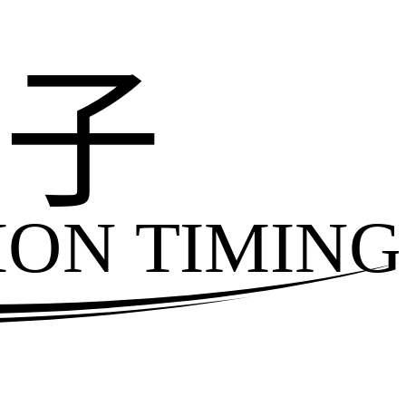
电子
ION TIMING