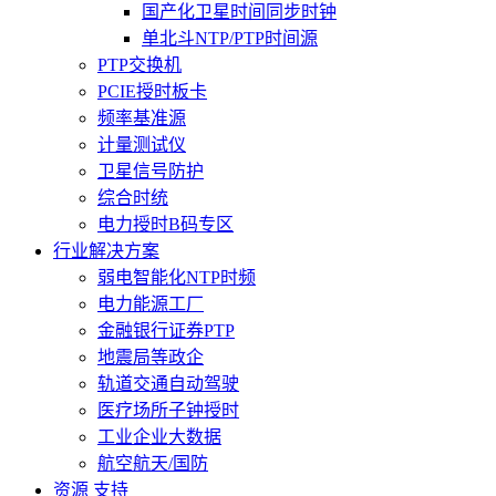
国产化卫星时间同步时钟
单北斗NTP/PTP时间源
PTP交换机
PCIE授时板卡
频率基准源
计量测试仪
卫星信号防护
综合时统
电力授时B码专区
行业解决方案
弱电智能化NTP时频
电力能源工厂
金融银行证券PTP
地震局等政企
轨道交通自动驾驶
医疗场所子钟授时
工业企业大数据
航空航天/国防
资源 支持