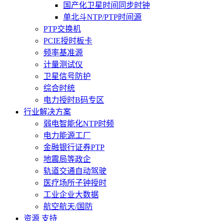
国产化卫星时间同步时钟
单北斗NTP/PTP时间源
PTP交换机
PCIE授时板卡
频率基准源
计量测试仪
卫星信号防护
综合时统
电力授时B码专区
行业解决方案
弱电智能化NTP时频
电力能源工厂
金融银行证券PTP
地震局等政企
轨道交通自动驾驶
医疗场所子钟授时
工业企业大数据
航空航天/国防
资源 支持