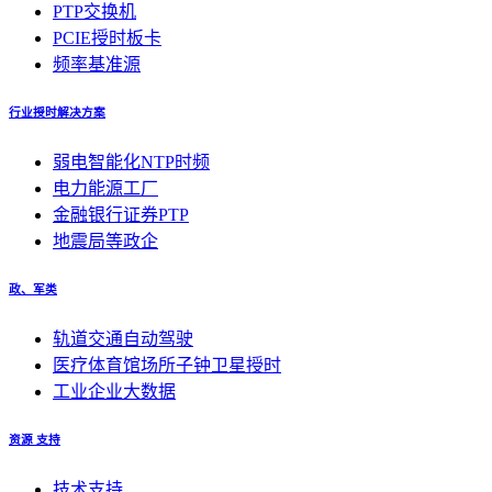
PTP交换机
PCIE授时板卡
频率基准源
行业授时解决方案
弱电智能化NTP时频
电力能源工厂
金融银行证券PTP
地震局等政企
政、军类
轨道交通自动驾驶
医疗体育馆场所子钟卫星授时
工业企业大数据
资源 支持
技术支持