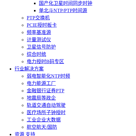
国产化卫星时间同步时钟
单北斗NTP/PTP时间源
PTP交换机
PCIE授时板卡
频率基准源
计量测试仪
卫星信号防护
综合时统
电力授时B码专区
行业解决方案
弱电智能化NTP时频
电力能源工厂
金融银行证券PTP
地震局等政企
轨道交通自动驾驶
医疗场所子钟授时
工业企业大数据
航空航天/国防
资源 支持