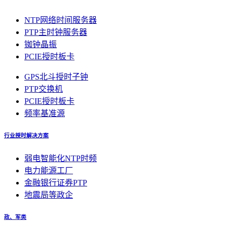
NTP网络时间服务器
PTP主时钟服务器
铷钟晶振
PCIE授时板卡
GPS北斗授时子钟
PTP交换机
PCIE授时板卡
频率基准源
行业授时解决方案
弱电智能化NTP时频
电力能源工厂
金融银行证券PTP
地震局等政企
政、军类