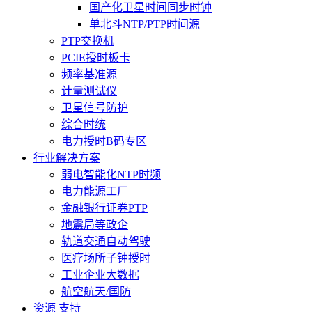
国产化卫星时间同步时钟
单北斗NTP/PTP时间源
PTP交换机
PCIE授时板卡
频率基准源
计量测试仪
卫星信号防护
综合时统
电力授时B码专区
行业解决方案
弱电智能化NTP时频
电力能源工厂
金融银行证券PTP
地震局等政企
轨道交通自动驾驶
医疗场所子钟授时
工业企业大数据
航空航天/国防
资源 支持