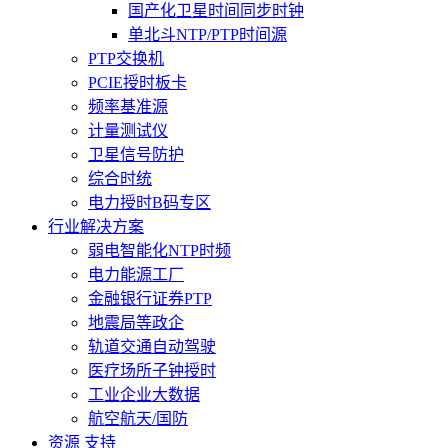
国产化卫星时间同步时钟
单北斗NTP/PTP时间源
PTP交换机
PCIE授时板卡
频率基准源
计量测试仪
卫星信号防护
综合时统
电力授时B码专区
行业解决方案
弱电智能化NTP时频
电力能源工厂
金融银行证券PTP
地震局等政企
轨道交通自动驾驶
医疗场所子钟授时
工业企业大数据
航空航天/国防
资源 支持