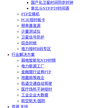
国产化卫星时间同步时钟
单北斗NTP/PTP时间源
PTP交换机
PCIE授时板卡
频率基准源
计量测试仪
卫星信号防护
综合时统
电力授时B码专区
行业解决方案
弱电智能化NTP时频
电力能源工厂
金融银行证券PTP
地震局等政企
轨道交通自动驾驶
医疗场所子钟授时
工业企业大数据
航空航天/国防
资源 支持