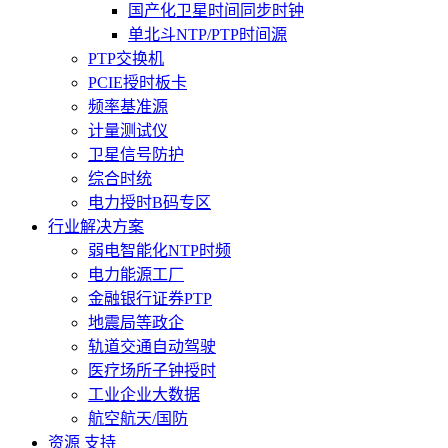
国产化卫星时间同步时钟
单北斗NTP/PTP时间源
PTP交换机
PCIE授时板卡
频率基准源
计量测试仪
卫星信号防护
综合时统
电力授时B码专区
行业解决方案
弱电智能化NTP时频
电力能源工厂
金融银行证券PTP
地震局等政企
轨道交通自动驾驶
医疗场所子钟授时
工业企业大数据
航空航天/国防
资源 支持