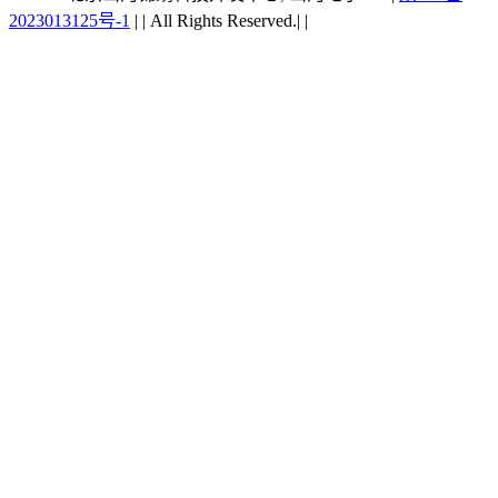
2023013125号-1
|
|
All Rights Reserved.|
|