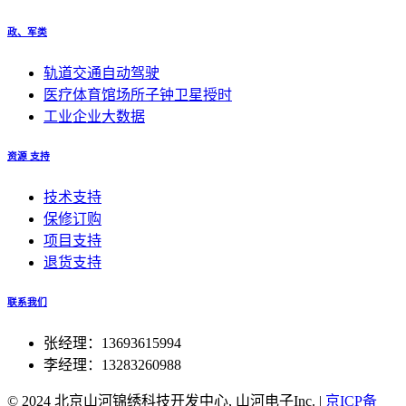
政、军类
轨道交通自动驾驶
医疗体育馆场所子钟卫星授时
工业企业大数据
资源 支持
技术支持
保修订购
项目支持
退货支持
联系我们
张经理：13693615994
李经理：13283260988
© 2024 北京山河锦绣科技开发中心, 山河电子Inc.
|
京ICP备