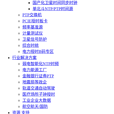
国产化卫星时间同步时钟
单北斗NTP/PTP时间源
PTP交换机
PCIE授时板卡
频率基准源
计量测试仪
卫星信号防护
综合时统
电力授时B码专区
行业解决方案
弱电智能化NTP时频
电力能源工厂
金融银行证券PTP
地震局等政企
轨道交通自动驾驶
医疗场所子钟授时
工业企业大数据
航空航天/国防
资源 支持