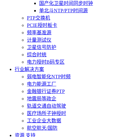
国产化卫星时间同步时钟
单北斗NTP/PTP时间源
PTP交换机
PCIE授时板卡
频率基准源
计量测试仪
卫星信号防护
综合时统
电力授时B码专区
行业解决方案
弱电智能化NTP时频
电力能源工厂
金融银行证券PTP
地震局等政企
轨道交通自动驾驶
医疗场所子钟授时
工业企业大数据
航空航天/国防
资源 支持