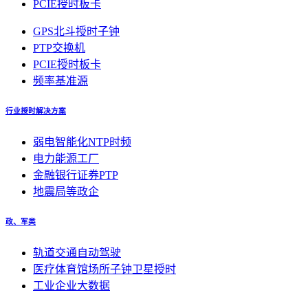
PCIE授时板卡
GPS北斗授时子钟
PTP交换机
PCIE授时板卡
频率基准源
行业授时解决方案
弱电智能化NTP时频
电力能源工厂
金融银行证券PTP
地震局等政企
政、军类
轨道交通自动驾驶
医疗体育馆场所子钟卫星授时
工业企业大数据