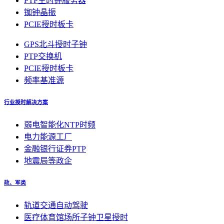
PTP主时钟服务器
铷钟晶振
PCIE授时板卡
GPS北斗授时子钟
PTP交换机
PCIE授时板卡
频率基准源
行业授时解决方案
弱电智能化NTP时频
电力能源工厂
金融银行证券PTP
地震局等政企
政、军类
轨道交通自动驾驶
医疗体育馆场所子钟卫星授时