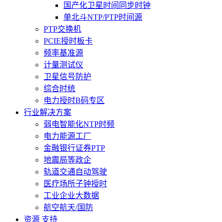
国产化卫星时间同步时钟
单北斗NTP/PTP时间源
PTP交换机
PCIE授时板卡
频率基准源
计量测试仪
卫星信号防护
综合时统
电力授时B码专区
行业解决方案
弱电智能化NTP时频
电力能源工厂
金融银行证券PTP
地震局等政企
轨道交通自动驾驶
医疗场所子钟授时
工业企业大数据
航空航天/国防
资源 支持