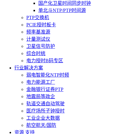
国产化卫星时间同步时钟
单北斗NTP/PTP时间源
PTP交换机
PCIE授时板卡
频率基准源
计量测试仪
卫星信号防护
综合时统
电力授时B码专区
行业解决方案
弱电智能化NTP时频
电力能源工厂
金融银行证券PTP
地震局等政企
轨道交通自动驾驶
医疗场所子钟授时
工业企业大数据
航空航天/国防
资源 支持