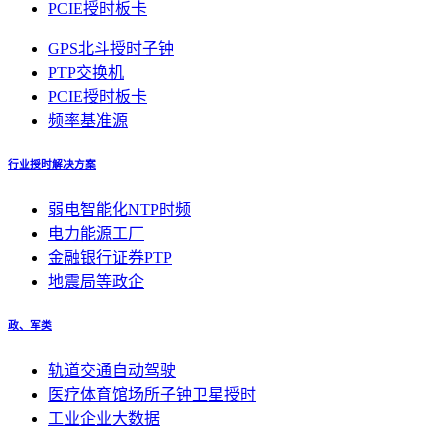
PCIE授时板卡
GPS北斗授时子钟
PTP交换机
PCIE授时板卡
频率基准源
行业授时解决方案
弱电智能化NTP时频
电力能源工厂
金融银行证券PTP
地震局等政企
政、军类
轨道交通自动驾驶
医疗体育馆场所子钟卫星授时
工业企业大数据