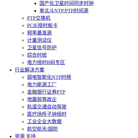
国产化卫星时间同步时钟
单北斗NTP/PTP时间源
PTP交换机
PCIE授时板卡
频率基准源
计量测试仪
卫星信号防护
综合时统
电力授时B码专区
行业解决方案
弱电智能化NTP时频
电力能源工厂
金融银行证券PTP
地震局等政企
轨道交通自动驾驶
医疗场所子钟授时
工业企业大数据
航空航天/国防
资源 支持