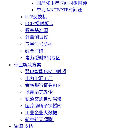
国产化卫星时间同步时钟
单北斗NTP/PTP时间源
PTP交换机
PCIE授时板卡
频率基准源
计量测试仪
卫星信号防护
综合时统
电力授时B码专区
行业解决方案
弱电智能化NTP时频
电力能源工厂
金融银行证券PTP
地震局等政企
轨道交通自动驾驶
医疗场所子钟授时
工业企业大数据
航空航天/国防
资源 支持