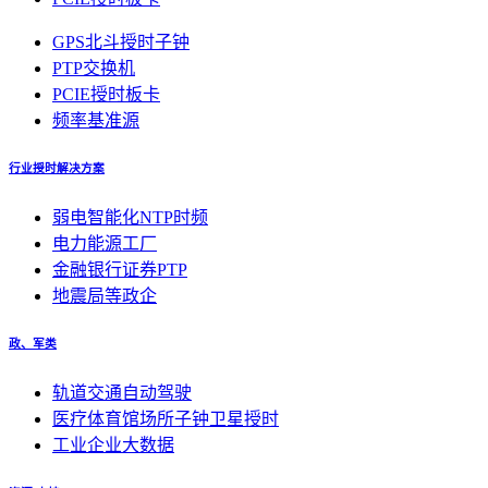
GPS北斗授时子钟
PTP交换机
PCIE授时板卡
频率基准源
行业授时解决方案
弱电智能化NTP时频
电力能源工厂
金融银行证券PTP
地震局等政企
政、军类
轨道交通自动驾驶
医疗体育馆场所子钟卫星授时
工业企业大数据