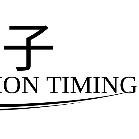
电子
ION TIMING