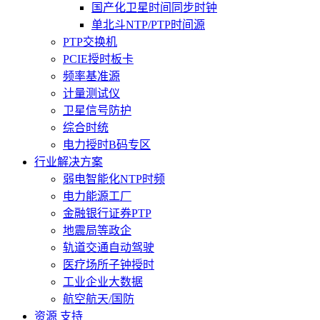
国产化卫星时间同步时钟
单北斗NTP/PTP时间源
PTP交换机
PCIE授时板卡
频率基准源
计量测试仪
卫星信号防护
综合时统
电力授时B码专区
行业解决方案
弱电智能化NTP时频
电力能源工厂
金融银行证券PTP
地震局等政企
轨道交通自动驾驶
医疗场所子钟授时
工业企业大数据
航空航天/国防
资源 支持