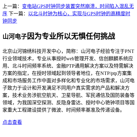
上一篇：
变电站GPS时钟同步装置突然崩溃，时间陷入混乱无
序
下一篇：
以北斗时钟为核心，实现与GPS时钟的高精度时
钟同步
因为专业所以无惧任何挑战
山河电子
北京山河锦绣科技开发中心，简称：山河电子经验专注于PNT
行业领域技术，专业从事授时web管理开发、信创麒麟系统应
用、北斗时间频率系统、金融PTP通用解决方案以及特需解决
方案的指定，在授时领域起到领导者地位，在NTP/ptp方案集
成和市场服务工作中面对多样化和专业化的市场需求，山河电
子致力于设计和开发满足不同用户真实需求的产品和解决方
案，技术业务涉航空航天、卫星导航、军民通信及国防装备等
领域，为我国深空探测、反隐身雷达、授时中心铯钟项目等国
家重大工程建设提供了微波、时间频率基准及传递设备。
点击查看