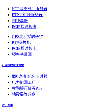
NTP网络时间服务器
PTP主时钟服务器
铷钟晶振
PCIE授时板卡
GPS北斗授时子钟
PTP交换机
PCIE授时板卡
频率基准源
行业授时解决方案
弱电智能化NTP时频
电力能源工厂
金融银行证券PTP
地震局等政企
政、军类