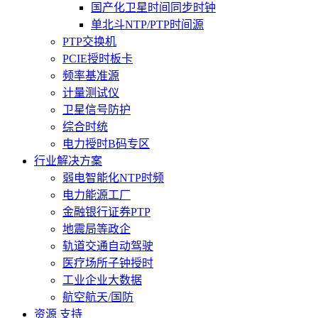
国产化卫星时间同步时钟
单北斗NTP/PTP时间源
PTP交换机
PCIE授时板卡
频率基准源
计量测试仪
卫星信号防护
综合时统
电力授时B码专区
行业解决方案
弱电智能化NTP时频
电力能源工厂
金融银行证券PTP
地震局等政企
轨道交通自动驾驶
医疗场所子钟授时
工业企业大数据
航空航天/国防
资源 支持