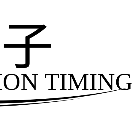
电子
ION TIMING