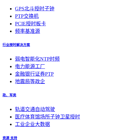
GPS北斗授时子钟
PTP交换机
PCIE授时板卡
频率基准源
行业授时解决方案
弱电智能化NTP时频
电力能源工厂
金融银行证券PTP
地震局等政企
政、军类
轨道交通自动驾驶
医疗体育馆场所子钟卫星授时
工业企业大数据
资源 支持