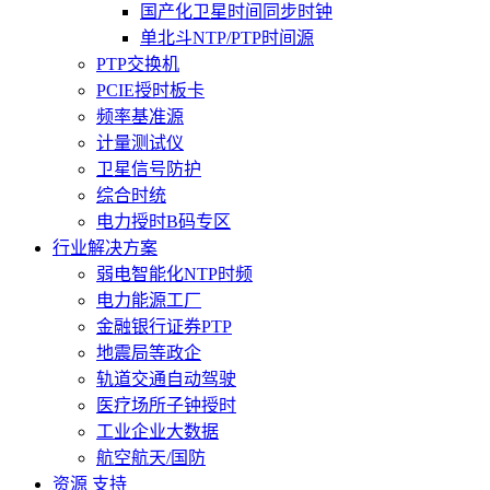
国产化卫星时间同步时钟
单北斗NTP/PTP时间源
PTP交换机
PCIE授时板卡
频率基准源
计量测试仪
卫星信号防护
综合时统
电力授时B码专区
行业解决方案
弱电智能化NTP时频
电力能源工厂
金融银行证券PTP
地震局等政企
轨道交通自动驾驶
医疗场所子钟授时
工业企业大数据
航空航天/国防
资源 支持