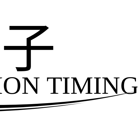
电子
ION TIMING