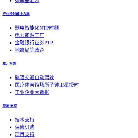
频率基准源
行业授时解决方案
弱电智能化NTP时频
电力能源工厂
金融银行证券PTP
地震局等政企
政、军类
轨道交通自动驾驶
医疗体育馆场所子钟卫星授时
工业企业大数据
资源 支持
技术支持
保修订购
项目支持