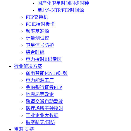
国产化卫星时间同步时钟
单北斗NTP/PTP时间源
PTP交换机
PCIE授时板卡
频率基准源
计量测试仪
卫星信号防护
综合时统
电力授时B码专区
行业解决方案
弱电智能化NTP时频
电力能源工厂
金融银行证券PTP
地震局等政企
轨道交通自动驾驶
医疗场所子钟授时
工业企业大数据
航空航天/国防
资源 支持