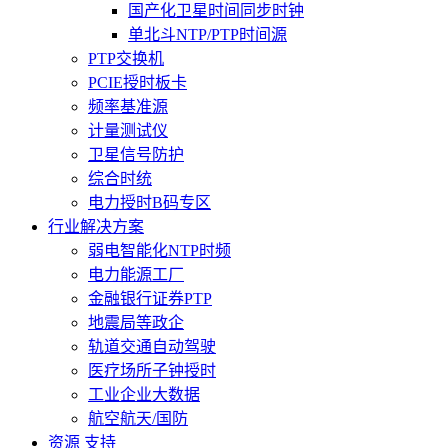
国产化卫星时间同步时钟
单北斗NTP/PTP时间源
PTP交换机
PCIE授时板卡
频率基准源
计量测试仪
卫星信号防护
综合时统
电力授时B码专区
行业解决方案
弱电智能化NTP时频
电力能源工厂
金融银行证券PTP
地震局等政企
轨道交通自动驾驶
医疗场所子钟授时
工业企业大数据
航空航天/国防
资源 支持