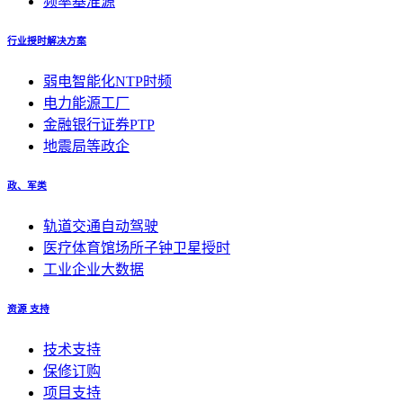
频率基准源
行业授时解决方案
弱电智能化NTP时频
电力能源工厂
金融银行证券PTP
地震局等政企
政、军类
轨道交通自动驾驶
医疗体育馆场所子钟卫星授时
工业企业大数据
资源 支持
技术支持
保修订购
项目支持